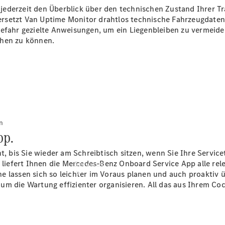
Übersicht
ederzeit den Überblick über den technischen Zustand Ihrer Tra
Gebrauchtwagensuche
rsetzt Van Uptime Monitor drahtlos technische Fahrzeugdaten
Junge
gefahr gezielte Anweisungen, um ein Liegenbleiben zu vermeide
Sterne
öhen zu können.
Digitale
Extras
n
pp.
ht, bis Sie wieder am Schreibtisch sitzen, wenn Sie Ihre Servic
iefert Ihnen die Mercedes-Benz Onboard Service App alle rele
Services
e lassen sich so leichter im Voraus planen und auch proaktiv
um die Wartung effizienter organisieren. All das aus Ihrem Co