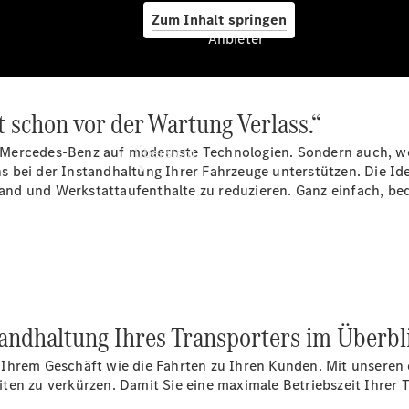
Zum Inhalt springen
Anbieter
 schon vor der Wartung Verlass.“
Anbieter
Mercedes-Benz auf modernste Technologien. Sondern auch, we
Übersicht
uns bei der Instandhaltung Ihrer Fahrzeuge unterstützen. Die Id
nd und Werkstattaufenthalte zu reduzieren. Ganz einfach, beq
Startseite
Ansprechpartner
tandhaltung Ihres Transporters im Überbl
finden
Probefahrt
Ihrem Geschäft wie die Fahrten zu Ihren Kunden. Mit unseren 
vereinbaren
en zu verkürzen. Damit Sie eine maximale Betriebszeit Ihrer T
Beratung