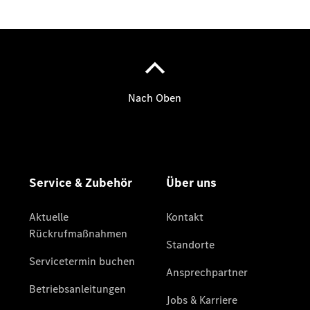
Übersicht
Finanzdienste
Reifen &
Kompletträder
Reifen- und
Komplettradschutz
EU-
Reifenlabel
Transporter-
Service