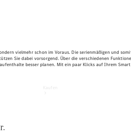
vereinbaren
Servicetermin
vereinbaren
Tel: 02152
2096-0
 sondern vielmehr schon im Voraus. Die serienmäßigen und som
tützen Sie dabei vorsorgend. Über die verschiedenen Funktio
aufenthalte besser planen. Mit ein paar Klicks auf Ihrem Sma
Kaufen
r.