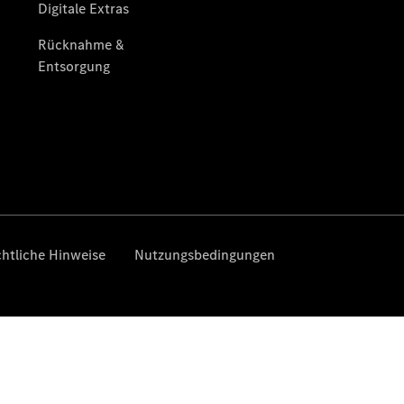
Übersicht
Unfallreparaturen
SmallRepair
Rücknahme
&
Entsorgung
Wartung
Reparatur
Service-
und
Garantie-
Pakete
Mobile
Service
Fleet
Services