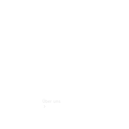
Schadenhilfe
Service für
Reisemobile
Teile &
Zubehör
Rückrufe &
Umrüstungen
Über uns