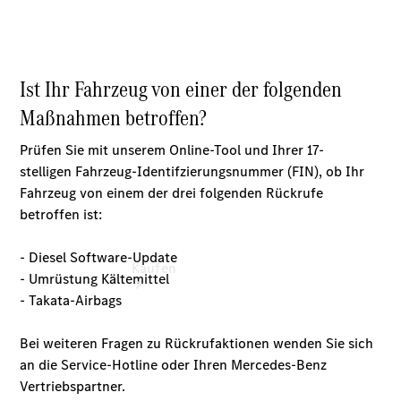
vereinbaren
Servicetermin
vereinbaren
Tel: 02152
2096-0
Kaufen