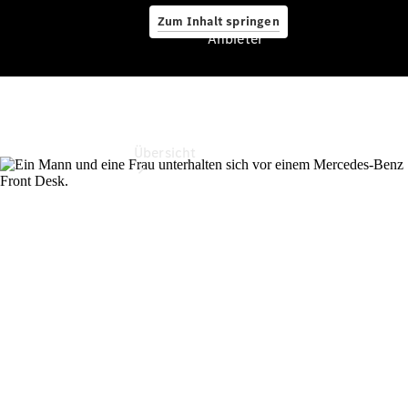
Zum Inhalt springen
Anbieter
Anbieter
Übersicht
Startseite
Ansprechpartner
finden
Probefahrt
vereinbaren
Beratung