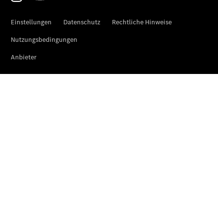
Übersicht
Unfallreparaturen
SmallRepair
Rücknahme
&
Entsorgung
Wartung
Reparatur
Service-
und
Garantie-
Pakete
Mobile
Service
Fleet
Services