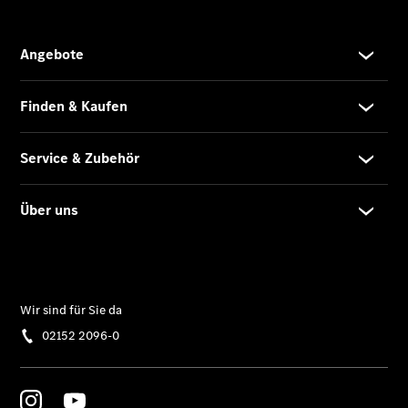
Übersicht
Finanzdienste
Reifen &
Kompletträder
Reifen- und
Komplettradschutz
EU-
Reifenlabel
Transporter-
Service