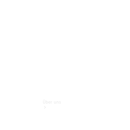
Schadenhilfe
Service für
Reisemobile
Teile &
Zubehör
Rückrufe &
Umrüstungen
Über uns