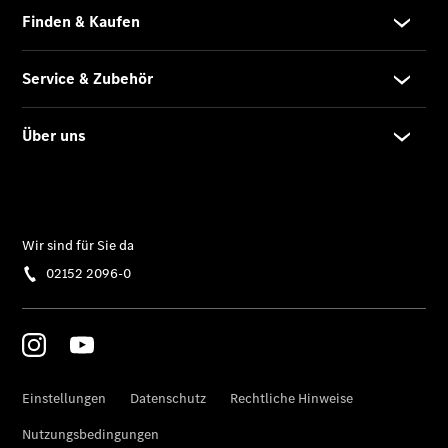
Übersicht
Unfallreparaturen
SmallRepair
Rücknahme
&
Entsorgung
Wartung
Reparatur
Service-
und
Garantie-
Pakete
Mobile
Service
Fleet
Services