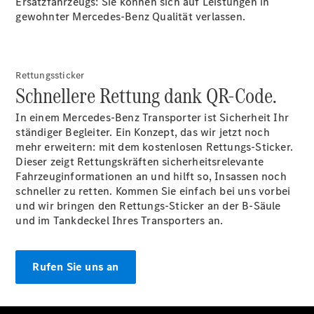
Ersatzfahrzeugs: Sie können sich auf Leistungen in
gewohnter Mercedes-Benz Qualität verlassen.
Übersicht
Finanzdienste
Reifen &
Kompletträder
Rettungssticker
Schnellere Rettung dank QR-Code.
In einem Mercedes-Benz Transporter ist Sicherheit Ihr
ständiger Begleiter. Ein Konzept, das wir jetzt noch
mehr erweitern: mit dem kostenlosen Rettungs-Sticker.
Dieser zeigt Rettungskräften sicherheitsrelevante
Fahrzeuginformationen an und hilft so, Insassen noch
schneller zu retten. Kommen Sie einfach bei uns vorbei
Reifen- und
und wir bringen den Rettungs-Sticker an der B-Säule
Komplettradschutz
und im Tankdeckel Ihres Transporters an.
EU-
Reifenlabel
Transporter-
Rufen Sie uns an
Service