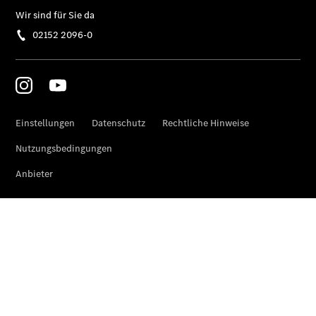
Elektrofahrzeug-
Service
Individuelle
Betreuung
Übersicht
Customer
Assistance
Center
24h Service
Roadside
Assistance
Individuelle
Unterstützung
Mobilitätslösungen