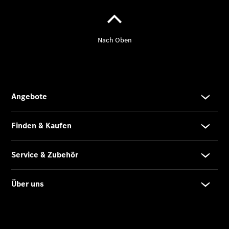
Übersicht
Unfallreparaturen
SmallRepair
Rücknahme
&
Entsorgung
Wartung
Reparatur
Service-
und
Garantie-
Pakete
Mobile
Service
Fleet
Services