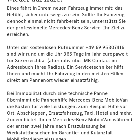
vereinbaren
Eines fährt in Ihrem neuen Fahrzeug immer mit: das
Servicetermin
Gefühl, sicher unterwegs zu sein. Sollte Ihr Fahrzeug
vereinbaren
dennoch einmal nicht fahrbereit sein, unterstützt Sie
Tel: 02152
der professionelle Mercedes-Benz Service, Ihr Ziel zu
2096-0
erreichen.
Unter der kostenlosen Rufnummer +49 69
95307416
sind wir rund um die Uhr 365 Tage im Jahr europaweit
für Sie erreichbar (alternativ über MB Contact im
Adressbuch Ihres Radios). Ein Servicetechniker hilft
Ihnen und macht Ihr Fahrzeug in den meisten Fällen
direkt am Pannenort wieder einsatzfähig.
Bei Immobilität durch eine technische Panne
Kaufen
übernimmt die Pannenhilfe Mercedes-Benz
MobiloVan
die Kosten für viele Leistungen. Zum Beispiel Hilfe vor
Ort, Abschleppen, Ersatzfahrzeug, Taxi, Hotel und mehr.
Zudem bietet Ihnen Mercedes-Benz MobiloVan während
der ersten zwei Jahre nach Erstzulassung bei
Werkstattbesuchen im Garantie- und Kulanzfall
Mobilitätsdienstleistungen.