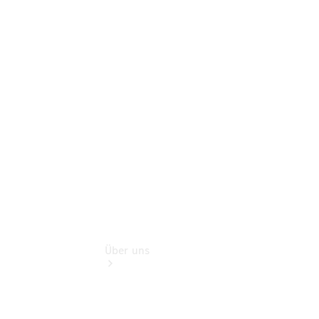
Schadenhilfe
Service für
Reisemobile
Teile &
Zubehör
Rückrufe &
Umrüstungen
Über uns