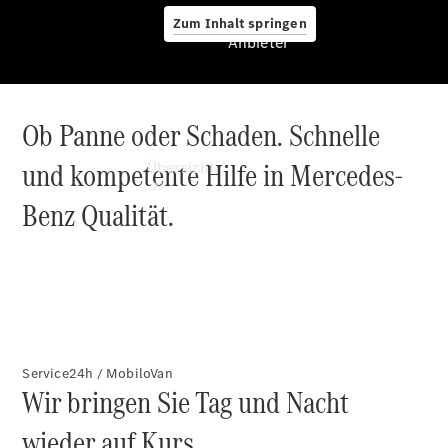
Zum Inhalt springen
Anbieter
Ob Panne oder Schaden. Schnelle
Anbieter
und kompetente Hilfe in Mercedes-
Übersicht
Benz Qualität.
Startseite
Ansprechpartner
finden
Service24h / MobiloVan
Wir bringen Sie Tag und Nacht
Probefahrt
vereinbaren
wieder auf Kurs.
Beratung