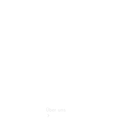
Schadenhilfe
Service für
Reisemobile
Teile &
Zubehör
Rückrufe &
Umrüstungen
Über uns