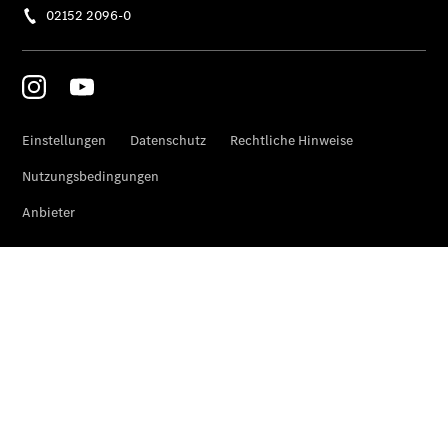
Übersicht
Finanzdienste
Reifen &
Kompletträder
Reifen- und
Komplettradschutz
EU-
Reifenlabel
Transporter-
Service