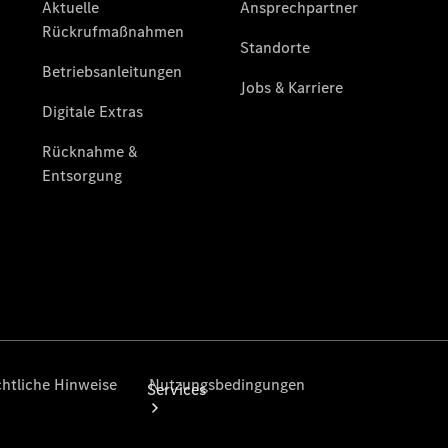
Junge
Sterne
Junge
Sterne -
elektrisch
Mercedes-
Benz
Online
Store
Services