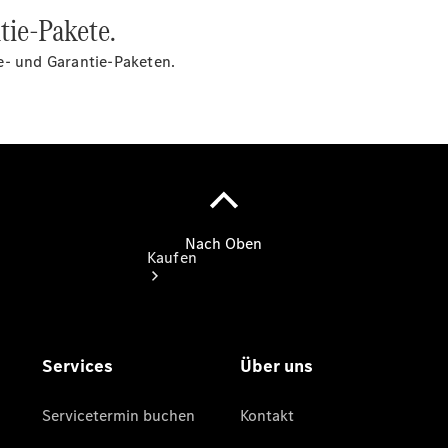
vereinbaren
tie-Pakete.
Tel: 02152
20960
e- und Garantie-Paketen.
Kaufen
Übersicht
Gebrauchtwagensuche