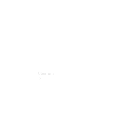
Gebrauchtwagensuche
Finanzdienste
Digitale
Extras
Über uns
Übersicht