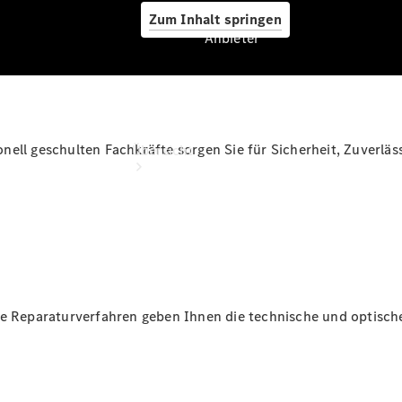
Zum Inhalt springen
Anbieter
Anbieter
ell geschulten Fachkräfte sorgen Sie für Sicherheit, Zuverläs
Übersicht
Startseite
Ansprechpartner
ve Reparaturverfahren geben Ihnen die technische und optisch
finden
Beratung
vereinbaren
Servicetermin