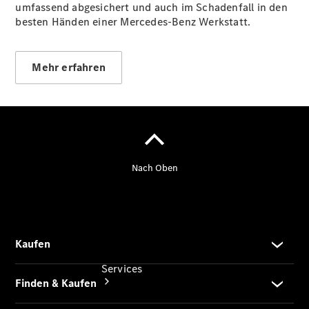
umfassend abgesichert und auch im Schadenfall in den
Junge
besten Händen einer Mercedes-Benz Werkstatt.
Sterne
Junge
Sterne -
elektrisch
Mehr erfahren
Mercedes-
Benz
Online
Store
Services