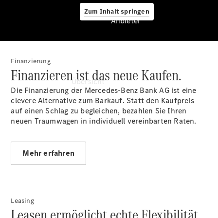
Zum Inhalt springen
Anbieter
Finanzierung
Anbieter
Finanzieren ist das neue Kaufen.
Übersicht
Die Finanzierung der Mercedes-Benz Bank AG ist eine
clevere Alternative zum Barkauf. Statt den Kaufpreis
auf einen Schlag zu begleichen, bezahlen Sie Ihren
neuen Traumwagen in individuell vereinbarten Raten.
Mehr erfahren
Startseite
Ansprechpartner
finden
Beratung
vereinbaren
Leasing
Leasen ermöglicht echte Flexibilität.
Servicetermin