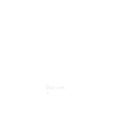
Gebrauchtwagensuche
Finanzdienste
Digitale
Extras
Über uns
Übersicht