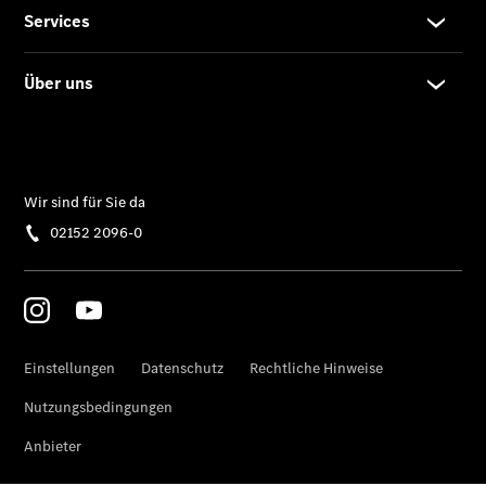
Übersicht
Serviceangebote
Reifen &
Kompletträder
Teile &
Zubehör
Pannen- &
Schadenhilfe
Reparatur &
Werkstatt
Rückrufe &
Umrüstungen
Warnung: Betrug
beim
Gebrauchtwagenkauf
Service für
Reisemobile