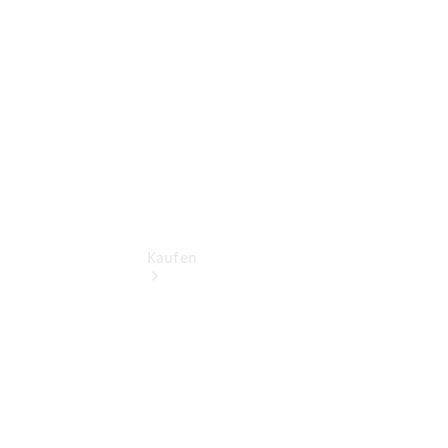
vereinbaren
Tel: 02152
20960
Kaufen
Übersicht
Gebrauchtwagensuche