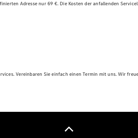
efinierten Adresse nur 69 €. Die Kosten der anfallenden Servi
Übersicht
Serviceangebote
Reifen &
Kompletträder
Teile &
Zubehör
Pannen- &
rvices. Vereinbaren Sie einfach einen Termin mit uns. Wir freue
Schadenhilfe
Reparatur &
Werkstatt
Rückrufe &
Umrüstungen
Warnung: Betrug
beim
Gebrauchtwagenkauf
Service für
Reisemobile