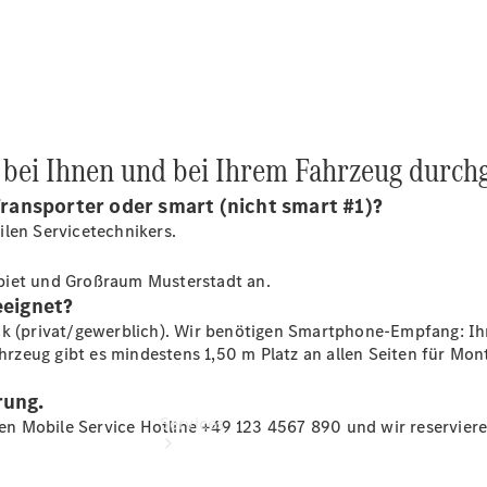
Junge
Sterne
Junge
Sterne -
elektrisch
Mercedes-
Benz
e bei Ihnen und bei Ihrem Fahrzeug durch
Online
Store
 Transporter oder smart (nicht smart #1)?
ilen Servicetechnikers.
ebiet und Großraum Musterstadt an.
eeignet?
ck (privat/gewerblich). Wir benötigen Smartphone-Empfang: Ih
zeug gibt es mindestens 1,50 m Platz an allen Seiten für Mon
rung.
Services
llen Mobile Service Hotline +49 123 4567 890 und wir reservie