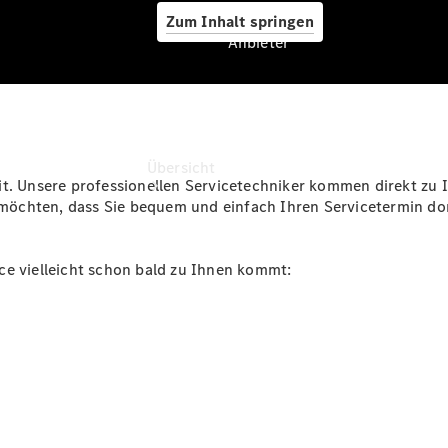
Zum Inhalt springen
Anbieter
Anbieter
Übersicht
it. Unsere professionellen Servicetechniker kommen direkt zu
öchten, dass Sie bequem und einfach Ihren Servicetermin do
ce vielleicht schon bald zu Ihnen kommt:
Startseite
Ansprechpartner
finden
Beratung
vereinbaren
Servicetermin