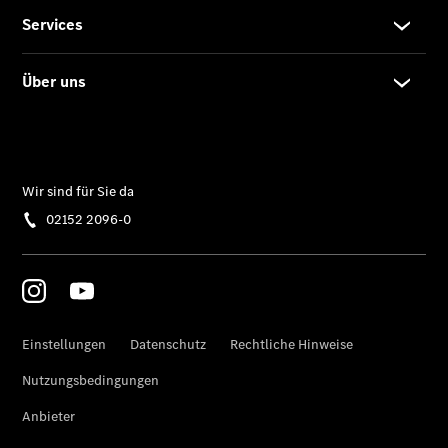
Übersicht
Serviceangebote
Reifen &
Kompletträder
Teile &
Zubehör
Pannen- &
Schadenhilfe
Reparatur &
Werkstatt
Rückrufe &
Umrüstungen
Warnung: Betrug
beim
Gebrauchtwagenkauf
Service für
Reisemobile